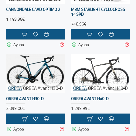
CANNONDALE CAAD OPTIMO 2
MBM STARLIGHT CYCLOCROSS
14 SPD
1.149,98€
748,96€
Αγορά
Αγορά
ORBEA
ORBEA Avant H30-D
ORBEA
ORBEA Avant H40-D
ORBEA AVANT H30-D
ORBEA AVANT H40-D
2.099,00€
1.299,99€
Αγορά
Αγορά