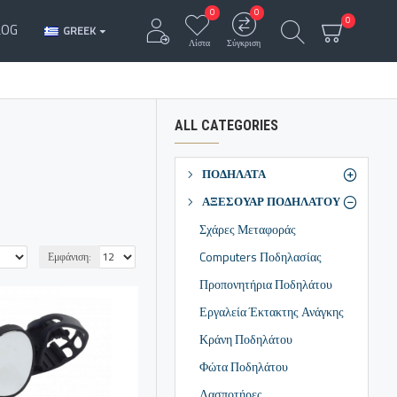
0
0
0
LOG
GREEK
Λίστα
Σύγκριση
ALL CATEGORIES
ΠΟΔΗΛΑΤΑ
ΑΞΕΣΟΥΑΡ ΠΟΔΗΛΑΤΟΥ
Σχάρες Μεταφοράς
Computers Ποδηλασίας
Εμφάνιση:
Προπονητήρια Ποδηλάτου
Εργαλεία Έκτακτης Ανάγκης
Κράνη Ποδηλάτου
Φώτα Ποδηλάτου
Λασποτήρες