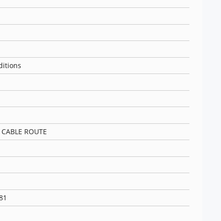
itions
 CABLE ROUTE
81