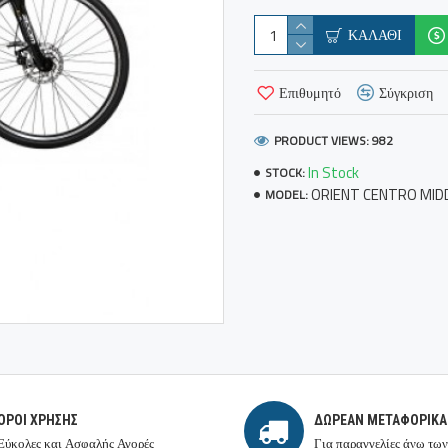
ΚΑΛΆΘΙ
Επιθυμητό
Σύγκριση
PRODUCT VIEWS: 982
In Stock
STOCK:
ORIENT CENTRO MID
MODEL:
ΟΡΟΙ ΧΡΉΣΗΣ
ΔΩΡΕΆΝ ΜΕΤΑΦΟΡΙΚΆ
Εύκολες και Ασφαλής Αγορές
Για παραγγελίες άνω των