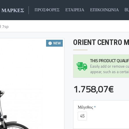
ΜΆΡΚΕΣ
ΠΡΟΣΦΟΡΈΣ
ΕΤΑΙΡΕΊΑ
ΕΠΙΚΟΙΝΩΝΊΑ
B
R 7sp
ORIENT CENTRO M
NEW
THIS PRODUCT QUALIF
Easily add or remove cu
appear, such as a certai
1.758,07€
Μέγεθος
45