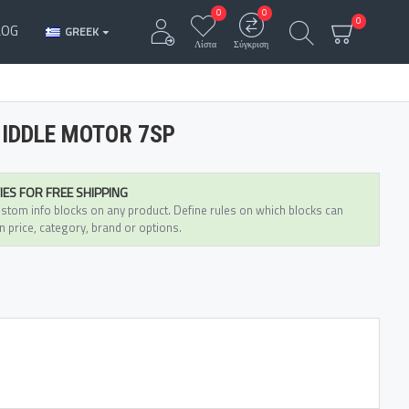
0
0
0
LOG
GREEK
Λίστα
Σύγκριση
IDDLE MOTOR 7SP
IES FOR FREE SHIPPING
stom info blocks on any product. Define rules on which blocks can
n price, category, brand or options.