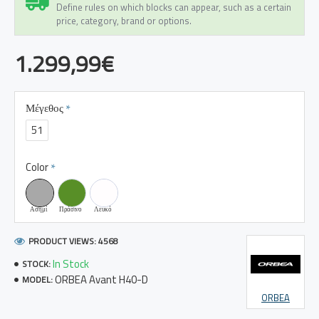
Define rules on which blocks can appear, such as a certain
price, category, brand or options.
1.299,99€
Μέγεθος
51
Color
Ασημί
Πράσινο
Λευκό
PRODUCT VIEWS: 4568
In Stock
STOCK:
ORBEA Avant H40-D
MODEL:
ORBEA